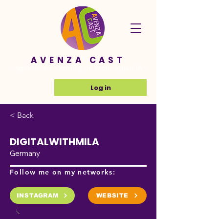
AVENZA CAST
Agence de Casting de Mannequin IA
Log in
< Back
DIGITALWITHMILA
Germany
Follow me on my networks:
INSTAGRAM
WEBSITE