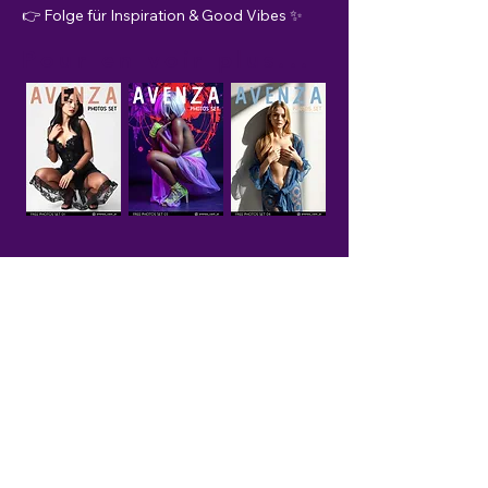
👉 Folge für Inspiration & Good Vibes ✨
Pour en voir plus...
avenzacast@gmail.com
64100 Bayonne
FRANCE